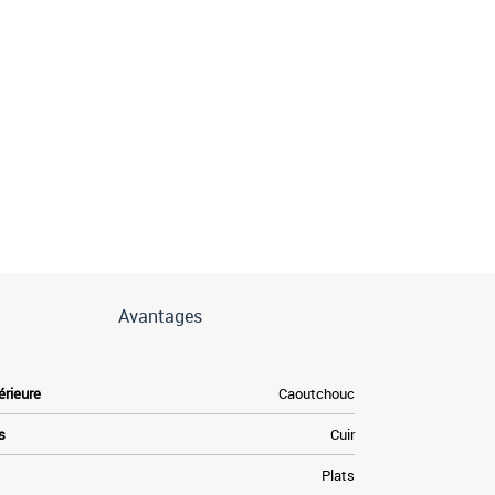
Avantages
érieure
Caoutchouc
s
Cuir
Plats