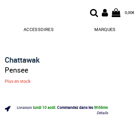
0,00€
ACCESSOIRES
MARQUES
Chattawak
Pensee
Plus en stock
Livraison
lundi 10 août
.
Commandez dans les
9h
56mn
Détails