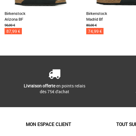
Birkenstock
Birkenstock
Arizona BF
Madrid Bf
90,00 €
80,00 €
87,99 €
74,99 €
Livraison offerte
en points relais
dès 75€ d'achat
MON ESPACE CLIENT
TOUT SU