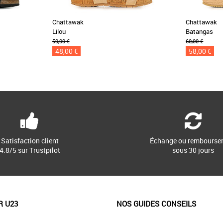
Chattawak
Chattawak
Lilou
Batangas
50,00 €
60,00 €
48,00 €
58,00 €
Satisfaction client
Échange ou rembourse
4.8/5 sur Trustpilot
sous 30 jours
R U23
NOS GUIDES CONSEILS