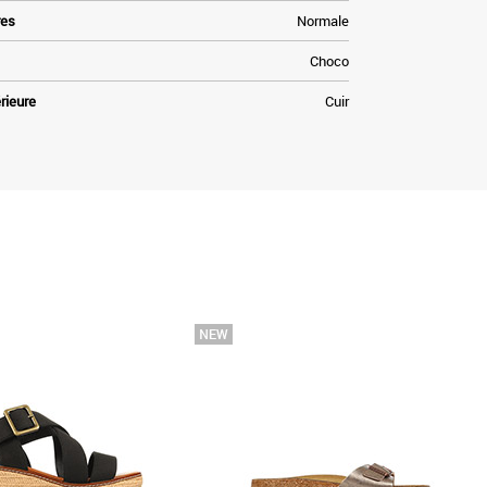
res
Normale
Choco
rieure
Cuir