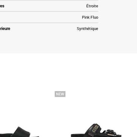
res
Étroite
Pink Fluo
rieure
Synthétique