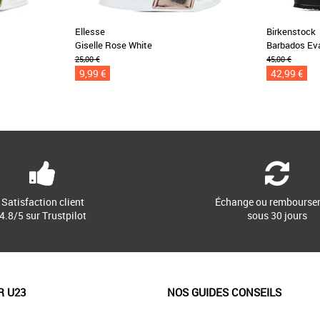
Ellesse
Birkenstock
Giselle Rose White
Barbados Ev
25,00 €
45,00 €
9,99 €
42,99 €
Satisfaction client
Échange ou rembourse
4.8/5 sur Trustpilot
sous 30 jours
R U23
NOS GUIDES CONSEILS