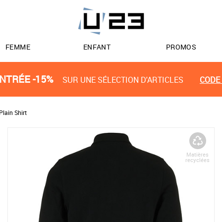
FEMME
ENFANT
PROMOS
NTRÉE -15%
SUR UNE SÉLECTION D'ARTICLES
CODE 
Plain Shirt
Matières
recyclées