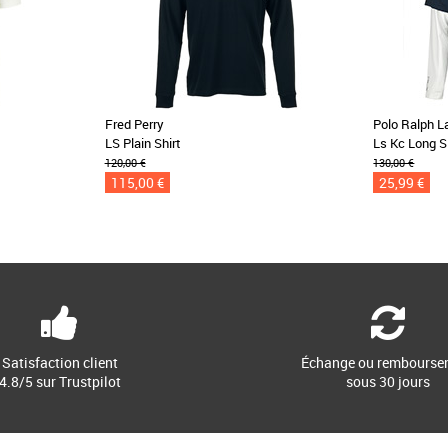
Fred Perry
Polo Ralph L
LS Plain Shirt
Ls Kc Long S
120,00 €
130,00 €
115,00 €
25,99 €
Satisfaction client
Échange ou rembourse
4.8/5 sur Trustpilot
sous 30 jours