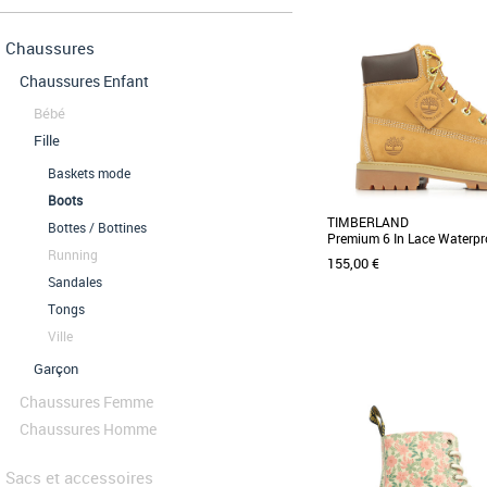
Chaussures
Chaussures Enfant
Bébé
Fille
Baskets mode
Boots
TIMBERLAND
Bottes / Bottines
Premium 6 In Lace Waterpr
Running
155,00 €
Sandales
Tongs
Ville
35.5
36
37.5
38
39
Garçon
Boots fille
Ces bottines pour junior i
Chaussures Femme
de la voûte plantaire 
PrimaLoft® de [...]
Chaussures Homme
Sacs et accessoires