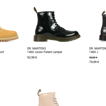
DR. MARTENS
DR. MARTE
oof
1460 Junior Patent Lamper
1460 J
92,99 €
90,00 €
74,99 €
33
34
35
36
34
35
36
Boots fille
Boots fille
ntègrent un soutien
Les premières boots, les 1460 Original, ont 60
Découvrez le
et une isolation
ans aujourd'hui. Ces nouvelles boots 1460
qui allient 
sont fabriquées [...]
conçues [...]