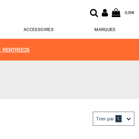
0,00€
ACCESSOIRES
MARQUES
: RENTREE26
Trier par
1
Derniers arrivages