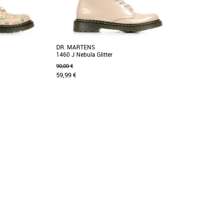
DR. MARTENS
1460 J Nebula Glitter
90,00 €
59,99 €
35
Boots fille
Pascal revisite
Ces boots 1460 uniques sont réalisées en cuir
illets avec un cuir
Nebula Glitter qui combine des paillettes
scintillantes [...]