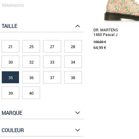
Vêtements
TAILLE
DR. MARTENS
1460 Pascal J
100,00 €
21
25
27
28
64,99 €
30
32
33
34
35
Boots fille
35
36
37
38
La Dr. Martens 1460 
l'emblématique modèle 8 œ
souple et une finition [...]
39
40
MARQUE
COULEUR