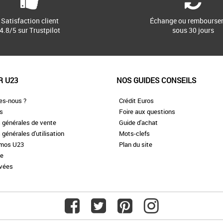
Satisfaction client
Échange ou rembourse
4.8/5 sur Trustpilot
sous 30 jours
R U23
NOS GUIDES CONSEILS
es-nous ?
Crédit Euros
es
Foire aux questions
 générales de vente
Guide d'achat
 générales d'utilisation
Mots-clefs
omos U23
Plan du site
te
ivées