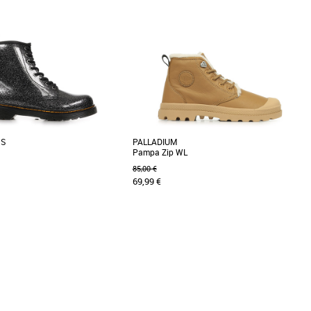
Prix croissant
Prix décroissant
Meilleures remises
NS
PALLADIUM
Pampa Zip WL
85,00 €
69,99 €
33
34
35
Boots fille
s Dr. Martens 1460 J, des boots
La Pampa Hi Zip WL pour enfants combine
confort et style, particulièrement
style urbain et protection hivernale. Conçue en
nubuck souple, [...]