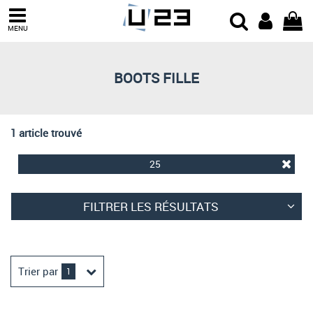
Trier par
MENU
Derniers arrivages
Prix croissant
BOOTS FILLE
Prix décroissant
Meilleures remises
1 article trouvé
25
FILTRER LES RÉSULTATS
Trier par
1