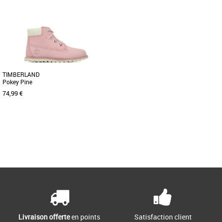
TIMBERLAND
Pokey Pine
74,99 €
25
28
30
Page
1
/ 1
Boots fille
Petites mais parées à toute épreuve.
Ces bottines Pokey Pine sont dotées
d'une assise plantaire [...]
Livraison offerte
en points
Satisfaction client