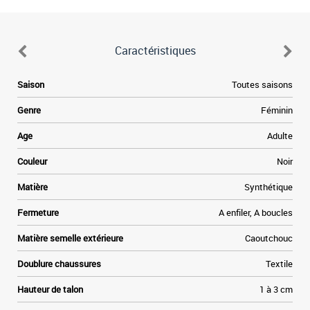
Caractéristiques
e
Saison
Toutes saisons
,
e
Genre
Féminin
i
e
Age
Adulte
s
a
Couleur
Noir
u
Matière
Synthétique
Fermeture
A enfiler, A boucles
Matière semelle extérieure
Caoutchouc
Doublure chaussures
Textile
Hauteur de talon
1 à 3 cm