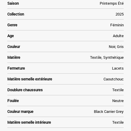
9
Saison
Printemps Été
a
n
Collection
2025
s
s
Genre
Féminin
.
e
Age
Adulte
l
e
Couleur
Noir, Gris
Matière
Textile, Synthétique
Fermeture
Lacets
Matière semelle extérieure
Caoutchouc
Doublure chaussures
Textile
Foulée
Neutre
Couleur marque
Black Carrier Grey
Matière semelle intérieure
Textile