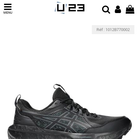
MENU
Réf : 1012B770002