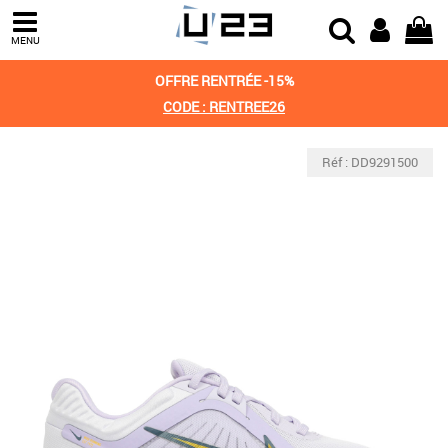
MENU
OFFRE RENTRÉE -15%
CODE : RENTREE26
Réf : DD9291500