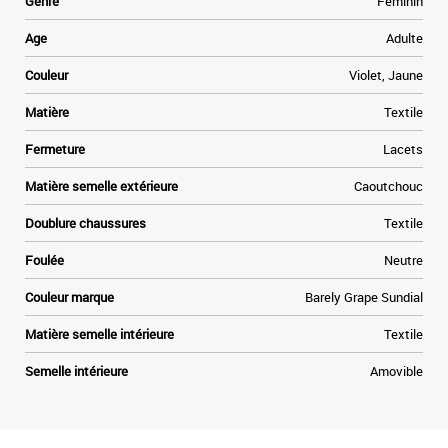
Genre
Féminin
à
e
Age
Adulte
,
Couleur
Violet, Jaune
Matière
Textile
Fermeture
Lacets
Matière semelle extérieure
Caoutchouc
Doublure chaussures
Textile
Foulée
Neutre
Couleur marque
Barely Grape Sundial
Matière semelle intérieure
Textile
Semelle intérieure
Amovible