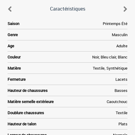
Caractéristiques
9
Saison
Printemps Été
a
n
Genre
Masculin
s
s
Age
Adulte
.
e
Couleur
Noir, Bleu clair, Blanc
l
e
Matière
Textile, Synthétique
Fermeture
Lacets
Hauteur de chaussures
Basses
Matière semelle extérieure
Caoutchouc
Doublure chaussures
Textile
Hauteur de talon
Plats