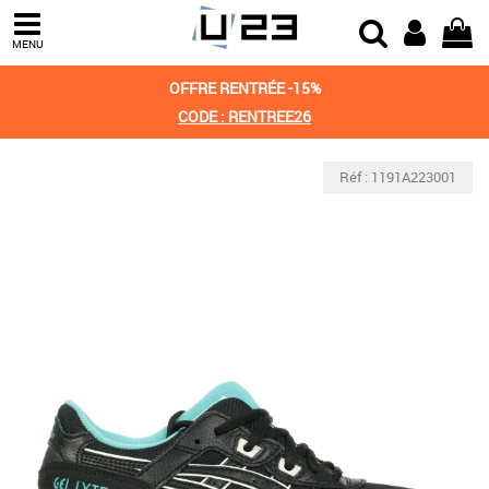
MENU
OFFRE RENTRÉE -15%
CODE : RENTREE26
Réf : 1191A223001