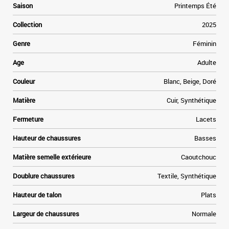
e
Saison
Printemps Été
.
s
Collection
2025
n
t
Genre
Féminin
s
t
Age
Adulte
f
e
Couleur
Blanc, Beige, Doré
n
Matière
Cuir, Synthétique
.
Fermeture
Lacets
Hauteur de chaussures
Basses
Matière semelle extérieure
Caoutchouc
Doublure chaussures
Textile, Synthétique
Hauteur de talon
Plats
Largeur de chaussures
Normale