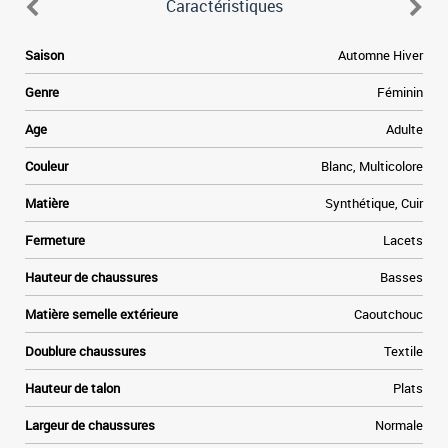
Caractéristiques
e
Saison
Automne Hiver
.
s
Genre
Féminin
n
t
Age
Adulte
s
t
Couleur
Blanc, Multicolore
f
e
Matière
Synthétique, Cuir
n
Fermeture
Lacets
.
Hauteur de chaussures
Basses
Matière semelle extérieure
Caoutchouc
Doublure chaussures
Textile
Hauteur de talon
Plats
Largeur de chaussures
Normale