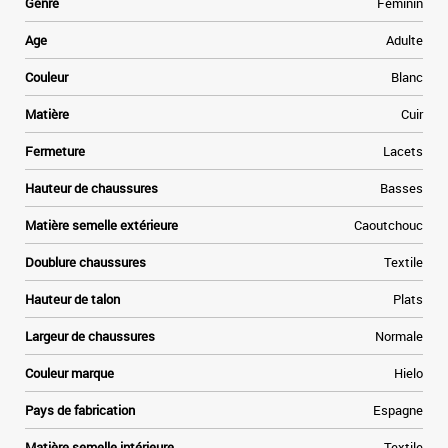
s
Genre
Féminin
n
t
Age
Adulte
s
t
Couleur
Blanc
f
e
Matière
Cuir
n
Fermeture
Lacets
.
Hauteur de chaussures
Basses
-
Matière semelle extérieure
Caoutchouc
Doublure chaussures
Textile
Hauteur de talon
Plats
Largeur de chaussures
Normale
Couleur marque
Hielo
Pays de fabrication
Espagne
Matière semelle intérieure
Textile