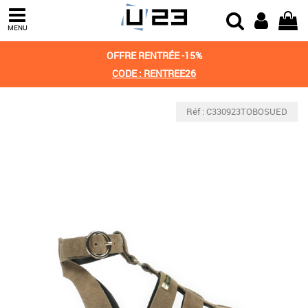
MENU
OFFRE RENTRÉE -15%
CODE : RENTREE26
Réf : C330923TOBOSUED