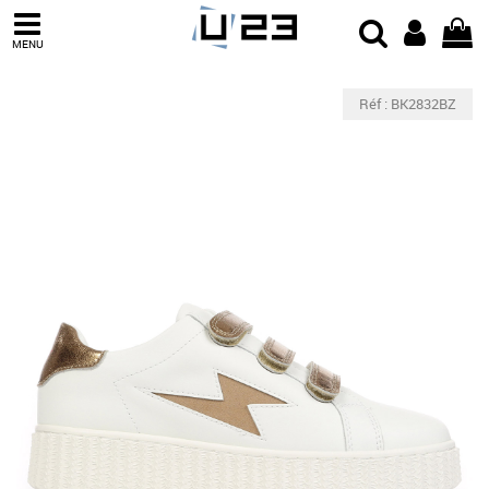
MENU
Réf : BK2832BZ