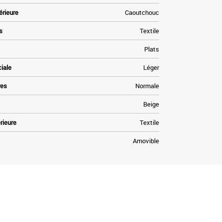
érieure
Caoutchouc
s
Textile
Plats
ciale
Léger
res
Normale
Beige
rieure
Textile
Amovible