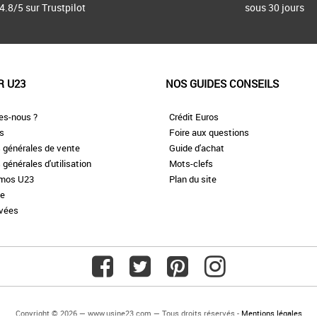
4.8/5 sur Trustpilot
sous 30 jours
R U23
NOS GUIDES CONSEILS
es-nous ?
Crédit Euros
es
Foire aux questions
 générales de vente
Guide d'achat
 générales d'utilisation
Mots-clefs
omos U23
Plan du site
te
ivées
Copyright © 2026 — www.usine23.com — Tous droits réservés -
Mentions légales