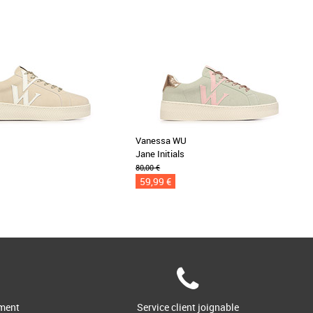
Vanessa WU
Jane Initials
80,00 €
59,99 €
ment
Service client joignable