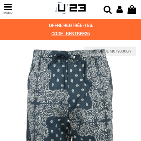
MENU
OFFRE RENTRÉE -15%
CODE : RENTREE26
Réf : DM0DM079330GY