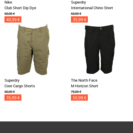
Nike
Superdry
Club Short Dip Dye
International Chino Short
60,00 €
60,00 €
40,99 €
35,99 €
Superdry
The North Face
Core Cargo Shorts
M Horizon Short
60,00 €
75,00 €
35,99 €
50,99 €