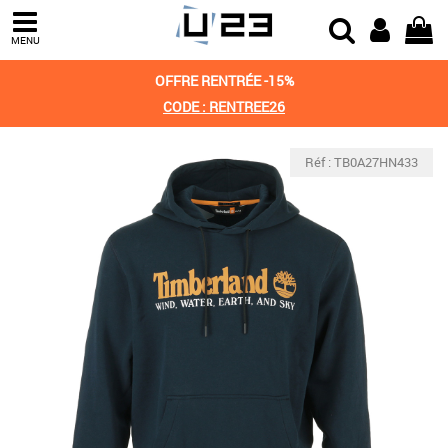
MENU
OFFRE RENTRÉE -15%
CODE : RENTREE26
Réf : TB0A27HN433