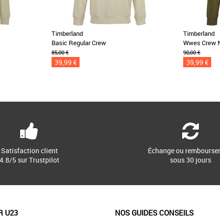
Timberland
Timberland
Basic Regular Crew
Wwes Crew 
85,00 €
90,00 €
39,99 €
39,99 €
Satisfaction client
Échange ou rembourse
4.8/5 sur Trustpilot
sous 30 jours
R U23
NOS GUIDES CONSEILS