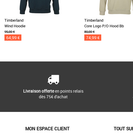
Timberland
Timberland
Wind Hoodie
Core Logo P/O Hood Bb
95,00 €
80,00 €
64,99 €
74,99 €
Livraison offerte
en points relais
dès 75€ d'achat
MON ESPACE CLIENT
TOUT SU