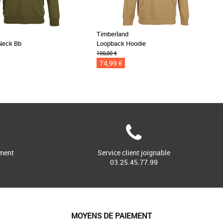
Timberland
Neck Bb
Loopback Hoodie
100,00 €
74,99 €
ment
Service client joignable
03.25.45.77.99
MOYENS DE PAIEMENT