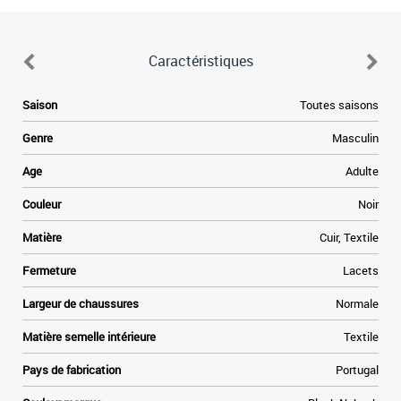
Caractéristiques
e
Saison
Toutes saisons
e
Genre
Masculin
a
Age
Adulte
e
Couleur
Noir
t
Matière
Cuir, Textile
»
Fermeture
Lacets
e
Largeur de chaussures
Normale
Matière semelle intérieure
Textile
Pays de fabrication
Portugal