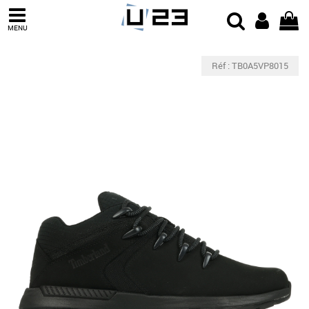
MENU
Réf : TB0A5VP8015