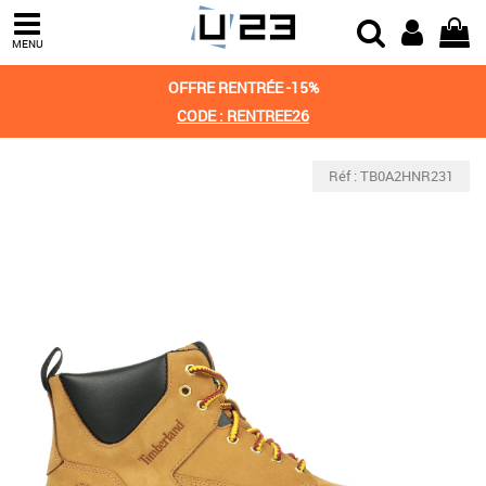
MENU
OFFRE RENTRÉE -15%
CODE : RENTREE26
Réf : TB0A2HNR231