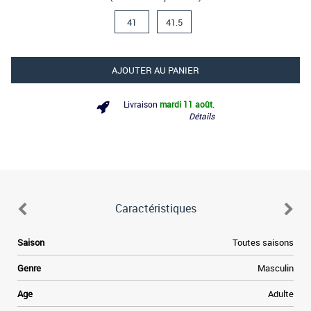
41
41.5
AJOUTER AU PANIER
Livraison
mardi 11 août
.
Détails
Caractéristiques
e
Saison
Toutes saisons
e
Genre
Masculin
a
Age
Adulte
e