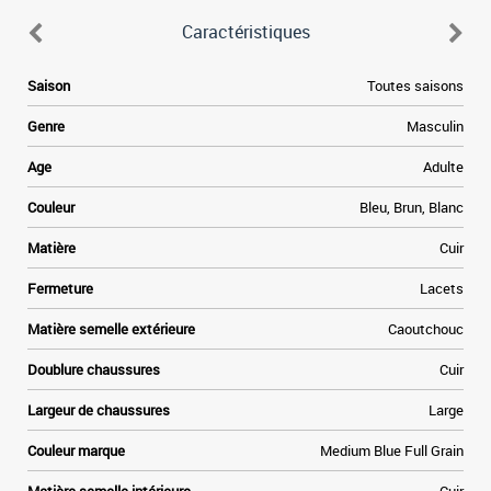
Caractéristiques
e
Saison
Toutes saisons
e
Genre
Masculin
a
Age
Adulte
e
Couleur
Bleu, Brun, Blanc
t
Matière
Cuir
»
Fermeture
Lacets
e
Matière semelle extérieure
Caoutchouc
Doublure chaussures
Cuir
Largeur de chaussures
Large
Couleur marque
Medium Blue Full Grain