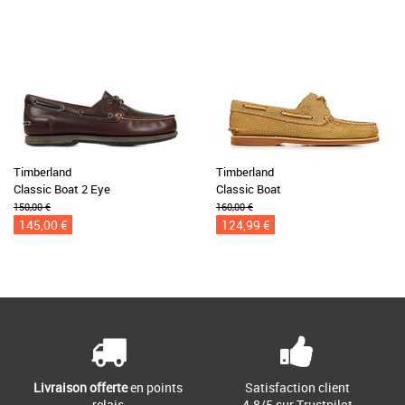
Timberland
Timberland
Classic Boat 2 Eye
Classic Boat
150,00 €
160,00 €
145,00 €
124,99 €
Livraison offerte
en points
Satisfaction client
relais
4.8/5 sur Trustpilot