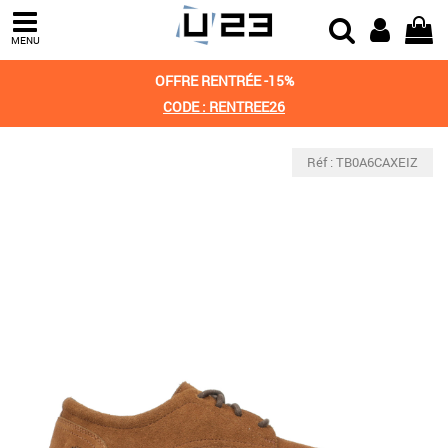
MENU
OFFRE RENTRÉE -15%
CODE : RENTREE26
Réf : TB0A6CAXEIZ