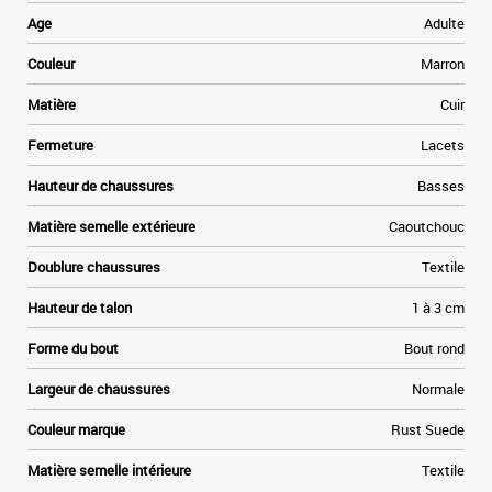
a
Age
Adulte
e
Couleur
Marron
t
Matière
Cuir
»
Fermeture
Lacets
e
Hauteur de chaussures
Basses
Matière semelle extérieure
Caoutchouc
Doublure chaussures
Textile
Hauteur de talon
1 à 3 cm
Forme du bout
Bout rond
Largeur de chaussures
Normale
Couleur marque
Rust Suede
Matière semelle intérieure
Textile