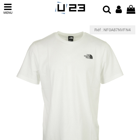
MENU
Réf : NF0A87NVFN4