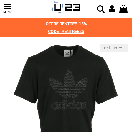
MENU
OFFRE RENTRÉE -15%
CODE : RENTREE26
Réf : II8159