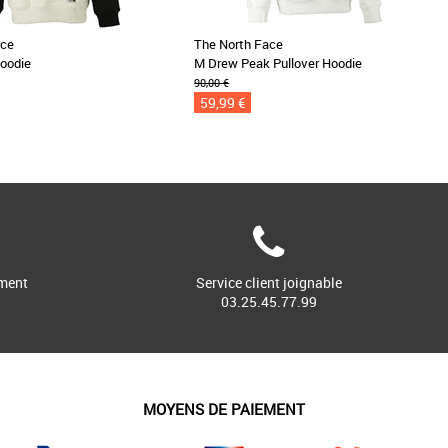
ace
The North Face
Hoodie
M Drew Peak Pullover Hoodie
90,00 €
59,99 €
ment
Service client joignable
03.25.45.77.99
MOYENS DE PAIEMENT