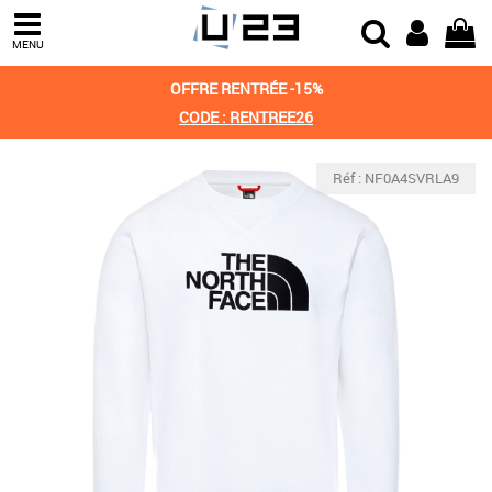
MENU
OFFRE RENTRÉE -15%
CODE : RENTREE26
Réf : NF0A4SVRLA9