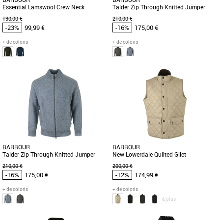
Essential Lamswool Crew Neck
Talder Zip Through Knitted Jumper
130,00 €
210,00 €
-23%
99,99 €
-16%
175,00 €
+ de coloris
+ de coloris
M
L
M
Vêtements Barbour pas cher et Promos
Vêtements Barbour pas cher et Promos
Vêtements Barbour
Vêtements Barbour
Barbour vous propose cet élégant pull
Ajoutez de la chaleur à votre look cette
en laine à col rond, le Essential
saison avec ce gilet Talder Zip Through
Lambswool Crew Neck Sweater.
Knitted Jumper. Fabriqué [...]
Fabriqué [...]
BARBOUR
BARBOUR
Talder Zip Through Knitted Jumper
New Lowerdale Quilted Gilet
210,00 €
200,00 €
-16%
175,00 €
-12%
174,99 €
+ de coloris
+ de coloris
& plus
M
L
M