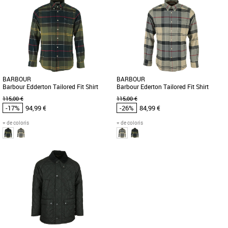
Vêtements Barbour pas cher et Promos
Vêtements Barbour pas cher et Promos
Vêtements Barbour
Vêtements Barbour
Barbour vous propose cet élégant pull
Superbe veste matelassée de la marque
à col V en laine Marlow V Neck Sweater
Barbour La Quilted Lutz se porte au
Fabriqué dans une [...]
quotidien, que ce soit pour [...]
BARBOUR
BARBOUR
Barbour Edderton Tailored Fit Shirt
Barbour Ederton Tailored Fit Shirt
115,00 €
115,00 €
-17%
94,99 €
-26%
84,99 €
+ de coloris
+ de coloris
XL
S
M
Vêtements Barbour pas cher et Promos
Vêtements Barbour pas cher et Promos
Vêtements Barbour
Vêtements Barbour
Barbour est un expert en matière de
Barbour est un expert en matière de
classiques, et cette chemise en est
classiques, et cette chemise en est
l'illustration. Coupe cintrée, [...]
l'illustration. Coupe cintrée, [...]