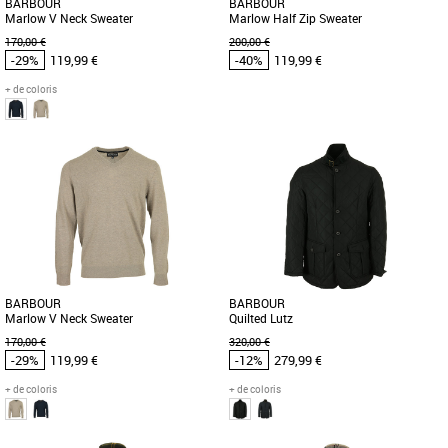
BARBOUR
BARBOUR
Marlow V Neck Sweater
Marlow Half Zip Sweater
170,00 €
200,00 €
-29%
119,99 €
-40%
119,99 €
+ de coloris
L
S
L
Vêtements Barbour pas cher et Promos
Vêtements Barbour pas cher et Promos
Vêtements Barbour
Vêtements Barbour
Barbour vous propose cet élégant pull
Barbour vous propose cet élégant pull
à col V en laine Marlow V Neck Sweater
en laine Marlow Half Zip Sweater avec
Fabriqué dans une [...]
un col zippé. Fabriqué [...]
BARBOUR
BARBOUR
Marlow V Neck Sweater
Quilted Lutz
170,00 €
320,00 €
-29%
119,99 €
-12%
279,99 €
+ de coloris
+ de coloris
M
L