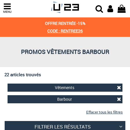
Trier par
MENU
Derniers arrivages
OFFRE RENTRÉE -15%
Prix croissant
CODE : RENTREE26
Prix décroissant
PROMOS VÊTEMENTS BARBOUR
Meilleures remises
22 articles trouvés
Vêtements
Barbour
Effacer tous les filtres
FILTRER LES RÉSULTATS