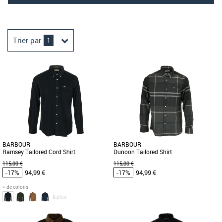
Trier par
1
BARBOUR
BARBOUR
Ramsey Tailored Cord Shirt
Dunoon Tailored Shirt
115,00 €
115,00 €
-17%
94,99 €
-17%
94,99 €
+ de coloris
& plus
M
L
XL
S
M
L
XL