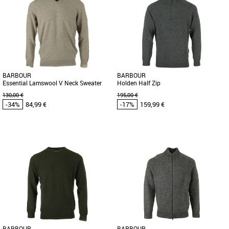
Vêtements Barbour pas cher et Promos
Vêtements Barbour
Ajoutez de la chaleur à votre look cette
saison avec le Men's Barbour Essential
Patch Half Zip Knited [...]
BARBOUR
BARBOUR
Essential Lamswool V Neck Sweater
Holden Half Zip
130,00 €
195,00 €
-34%
84,99 €
-17%
159,99 €
L
S
M
L
Vêtements Barbour pas cher et Promos
Vêtements Barbour pas cher et Promos
Vêtements Barbour
Vêtements Barbour
Barbour vous propose cet élégant pull
Barbour vous propose cet élégant pull
en laine à col V, le Essential Lambswool
en laine Holden avec un col zippé.
V Neck Sweater. Fabriqué [...]
Fabriqué dans une belle [...]
BARBOUR
BARBOUR