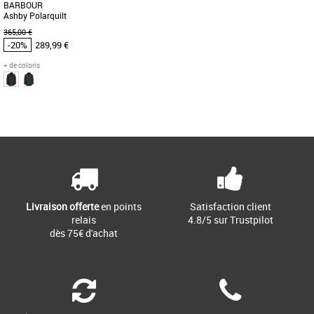
BARBOUR
Ashby Polarquilt
365,00 €
-20%
289,99 €
+ de coloris
S
M
L
Page
1
/ 1
Vêtements Barbour pas cher et Promos
Vêtements Barbour
Remplaçant la finition cirée
traditionnelle par un rembourrage
isolant, la veste Ashby Polarquilt de [...]
Livraison offerte
en points
Satisfaction client
relais
4.8/5 sur Trustpilot
dès 75€ d'achat