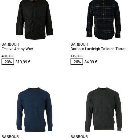
Vêtements Barbour pas cher et Promos
Vêtements Barbour pas cher et Promos
Vêtements Barbour
Vêtements Barbour
Chemise décontractée de la marque
Barbour est un expert en matière de
Barbour à manches longues. Velours
classiques et cette chemise en est
garni de tartan sur doublure [...]
l'illustration. Coupée en [...]
BARBOUR
BARBOUR
Festive Ashby Wax
Barbour Lutsleigh Tailored Tartan
Cord Shirt
400,00 €
115,00 €
-20%
319,99 €
-26%
84,99 €
S
M
XL
S
Vêtements Barbour pas cher et Promos
Vêtements Barbour pas cher et Promos
Vêtements Barbour
Vêtements Barbour
Découvrez la veste Barbour Festive
Barbour est un expert en matière de
Ashby Wax, un modèle qui allie
classiques et cette chemise en est
élégance et praticité pour les [...]
l'illustration. Coupée en [...]
BARBOUR
BARBOUR