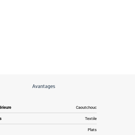
Avantages
érieure
Caoutchouc
s
Textile
Plats