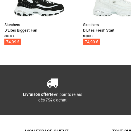
Skechers
Skechers
D'Lites Biggest Fan
D'Lites Fresh Start
80,00 €
80,00 €
74,99 €
74,99 €
Livraison offerte
en points relais
dès 75€ d'achat