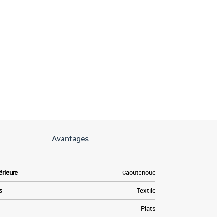
Avantages
érieure
Caoutchouc
s
Textile
Plats