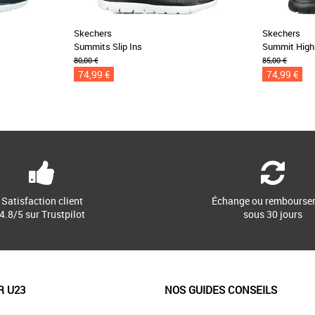
Skechers
Skechers
Summits Slip Ins
Summit High 
80,00 €
85,00 €
74,99 €
74,99 €
Satisfaction client
Échange ou rembourse
4.8/5 sur Trustpilot
sous 30 jours
R U23
NOS GUIDES CONSEILS