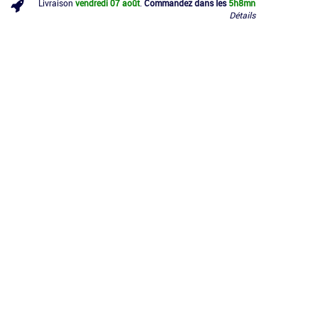
Livraison
vendredi 07 août
.
Commandez dans les
5h
8mn
Détails