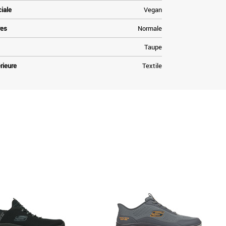
ciale
Vegan
res
Normale
Taupe
rieure
Textile