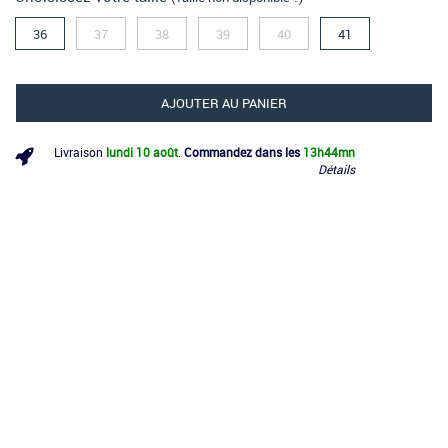
36
37
38
39
40
41
AJOUTER AU PANIER
Livraison
lundi 10 août
.
Commandez dans les
13h
44mn
Détails