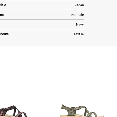
ciale
Vegan
res
Normale
Navy
rieure
Textile