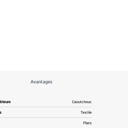
Avantages
érieure
Caoutchouc
s
Textile
Plats