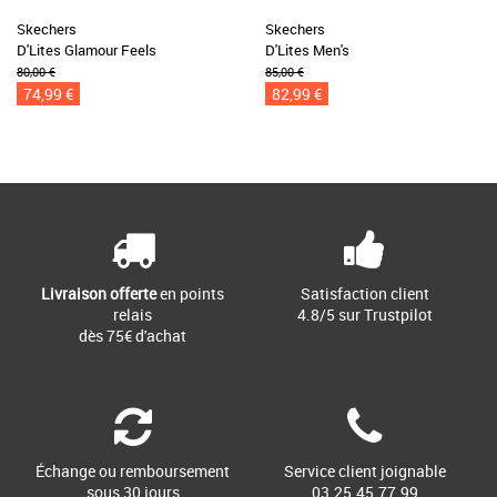
Skechers
Skechers
D'Lites Glamour Feels
D'Lites Men's
80,00 €
85,00 €
74,99 €
82,99 €
Livraison offerte
en points
Satisfaction client
relais
4.8/5 sur Trustpilot
dès 75€ d'achat
Échange ou remboursement
Service client joignable
sous 30 jours
03.25.45.77.99