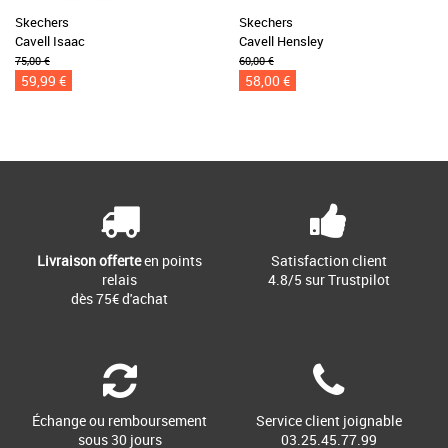
Skechers
Skechers
Cavell Isaac
Cavell Hensley
75,00 €
60,00 €
59,99 €
58,00 €
Livraison offerte
en points
Satisfaction client
relais
4.8/5 sur Trustpilot
dès 75€ d'achat
Échange ou remboursement
Service client joignable
sous 30 jours
03.25.45.77.99