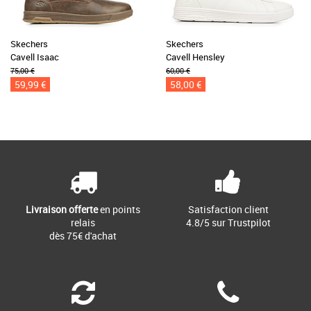
Skechers
Skechers
Cavell Isaac
Cavell Hensley
75,00 €
60,00 €
59,99 €
58,00 €
Livraison offerte
en points
Satisfaction client
relais
4.8/5 sur Trustpilot
dès 75€ d'achat