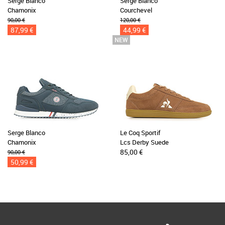
Serge Blanco
Serge Blanco
Chamonix
Courchevel
90,00 €
120,00 €
87,99 €
44,99 €
Serge Blanco
Le Coq Sportif
Chamonix
Lcs Derby Suede
85,00 €
90,00 €
50,99 €