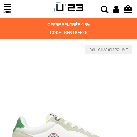
MENU
OFFRE RENTRÉE -15%
CODE : RENTREE26
Réf : CHA1818POLIVE