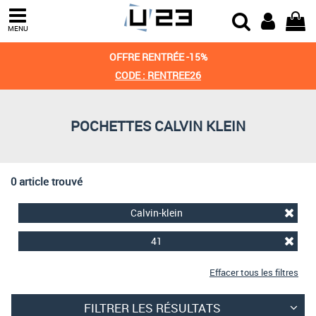
Trier par
MENU
Derniers arrivages
OFFRE RENTRÉE -15%
Prix croissant
CODE : RENTREE26
Prix décroissant
POCHETTES CALVIN KLEIN
Meilleures remises
0 article trouvé
Calvin-klein
41
Effacer tous les filtres
FILTRER LES RÉSULTATS