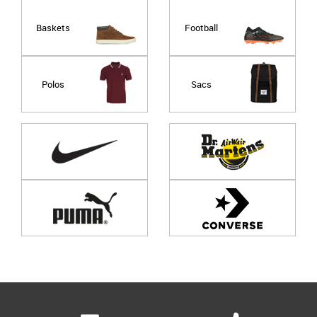
Baskets
Football
Polos
Sacs
Page
1
/ 0