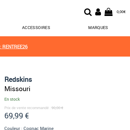
0,00€
ACCESSOIRES
MARQUES
: RENTREE26
Redskins
Missouri
En stock
Prix de vente recommandé :
90,00 €
69,99 €
Couleur :
Cognac Marine