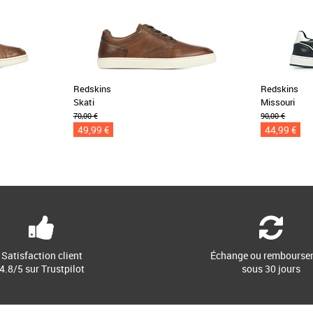
Redskins
Redskins
Skati
Missouri
70,00 €
90,00 €
49,99 €
44,99 €
Satisfaction client
Échange ou rembourse
4.8/5 sur Trustpilot
sous 30 jours