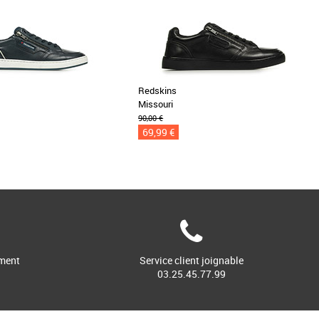
Redskins
Missouri
90,00 €
69,99 €
ment
Service client joignable
03.25.45.77.99