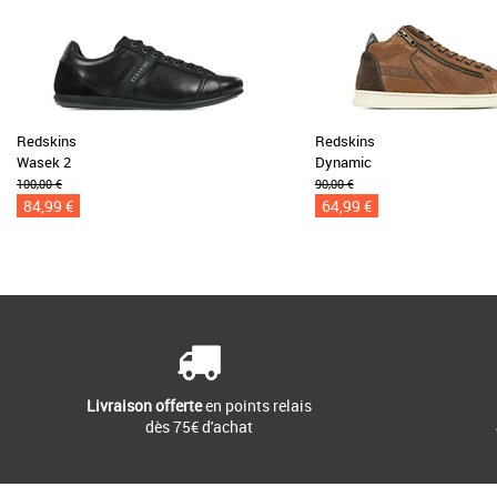
Redskins
Redskins
Wasek 2
Dynamic
100,00 €
90,00 €
84,99 €
64,99 €
Livraison offerte
en points relais
dès 75€ d'achat