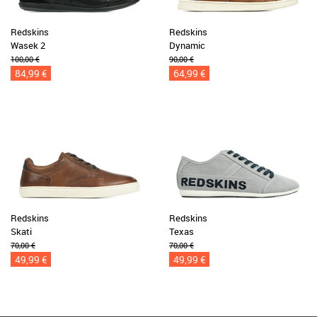
Redskins
Redskins
Wasek 2
Dynamic
100,00 €
90,00 €
84,99 €
64,99 €
Redskins
Redskins
Skati
Texas
70,00 €
70,00 €
49,99 €
49,99 €