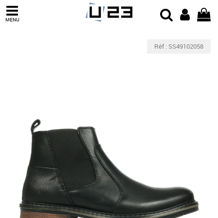
MENU
Réf : SS49102058