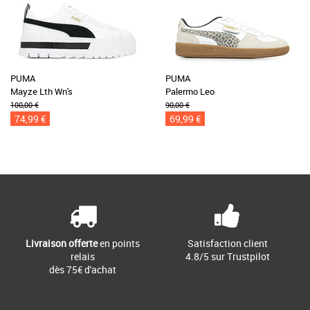
PUMA
PUMA
Mayze Lth Wn's
Palermo Leo
100,00 €
90,00 €
74,99 €
69,99 €
Livraison offerte
en points
Satisfaction client
relais
4.8/5 sur Trustpilot
dès 75€ d'achat