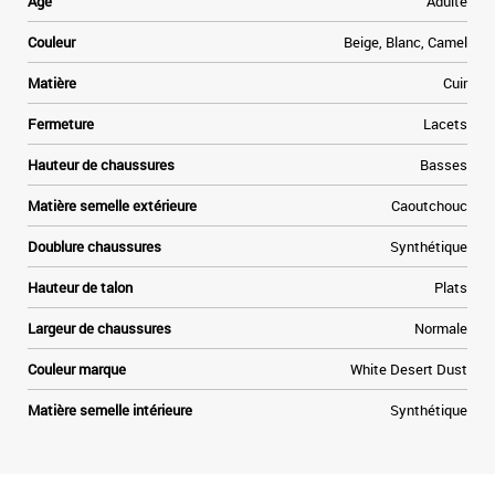
Age
Adulte
e
e
Couleur
Beige, Blanc, Camel
n
n
Matière
Cuir
Fermeture
Lacets
Hauteur de chaussures
Basses
Matière semelle extérieure
Caoutchouc
Doublure chaussures
Synthétique
Hauteur de talon
Plats
Largeur de chaussures
Normale
Couleur marque
White Desert Dust
Matière semelle intérieure
Synthétique