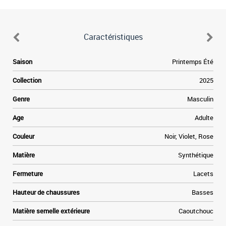
Caractéristiques
.
Saison
Printemps Été
s
r
Collection
2025
a
s
Genre
Masculin
e
e
Age
Adulte
n
n
Couleur
Noir, Violet, Rose
Matière
Synthétique
Fermeture
Lacets
Hauteur de chaussures
Basses
Matière semelle extérieure
Caoutchouc