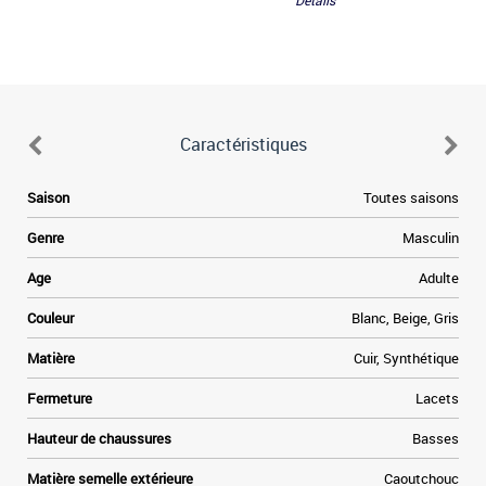
Détails
Caractéristiques
.
Saison
Toutes saisons
s
r
Genre
Masculin
a
s
Age
Adulte
e
e
Couleur
Blanc, Beige, Gris
n
n
Matière
Cuir, Synthétique
Fermeture
Lacets
Hauteur de chaussures
Basses
Matière semelle extérieure
Caoutchouc