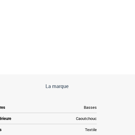
La marque
res
Basses
érieure
Caoutchouc
s
Textile