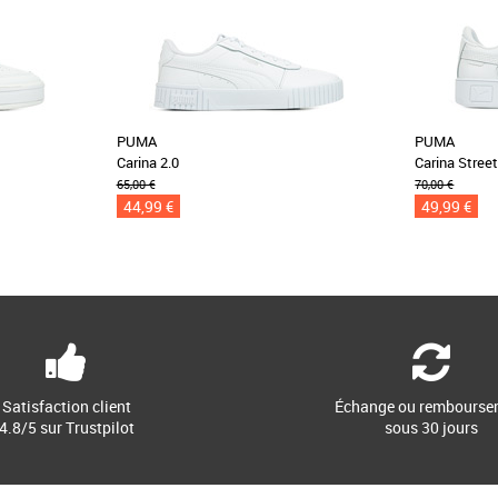
PUMA
PUMA
Carina 2.0
Carina Stree
65,00 €
70,00 €
44,99 €
49,99 €
Satisfaction client
Échange ou rembourse
4.8/5 sur Trustpilot
sous 30 jours