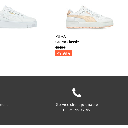
PUMA
t
Ca Pro Classic
90,00 €
49,99 €
ment
Service client joignable
03.25.45.77.99