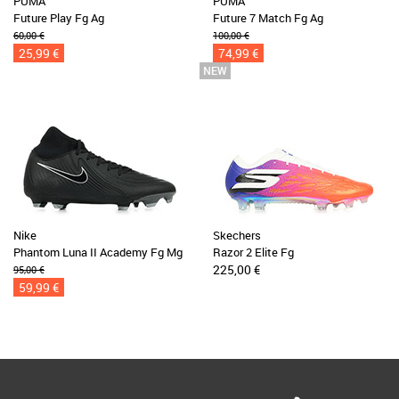
PUMA
PUMA
Future Play Fg Ag
Future 7 Match Fg Ag
60,00 €
100,00 €
25,99 €
74,99 €
Nike
Skechers
Phantom Luna II Academy Fg Mg
Razor 2 Elite Fg
225,00 €
95,00 €
59,99 €