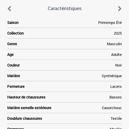
Caractéristiques
e
Saison
Printemps Été
e
e
Collection
2025
a
e
Genre
Masculin
à
e
Age
Adulte
,
Couleur
Noir
Matière
Synthétique
Fermeture
Lacets
Hauteur de chaussures
Basses
Matière semelle extérieure
Caoutchouc
Doublure chaussures
Textile