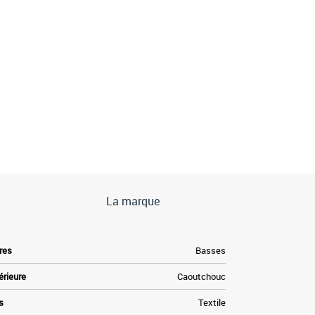
La marque
res
Basses
érieure
Caoutchouc
s
Textile