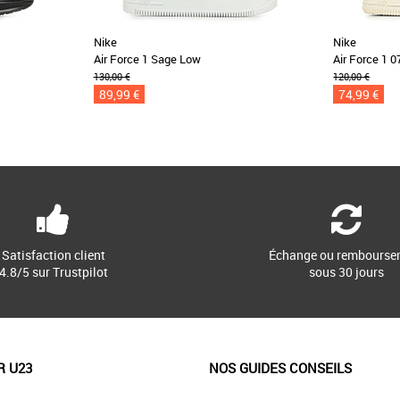
Nike
Nike
Air Force 1 Sage Low
Air Force 1 
130,00 €
120,00 €
89,99 €
74,99 €
Satisfaction client
Échange ou rembourse
4.8/5 sur Trustpilot
sous 30 jours
R U23
NOS GUIDES CONSEILS