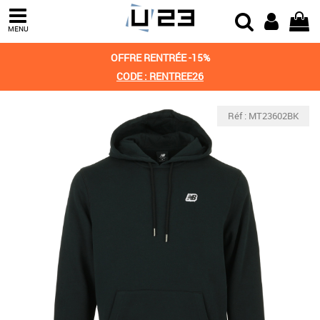
MENU
OFFRE RENTRÉE -15%
CODE : RENTREE26
Réf : MT23602BK