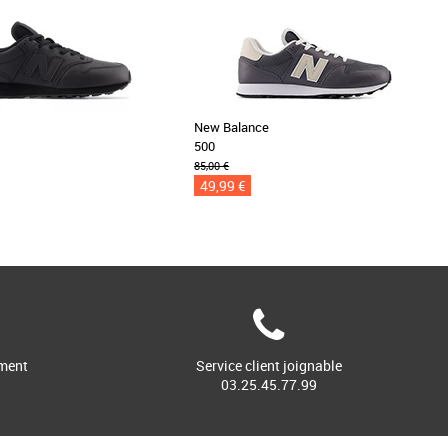
e
New Balance
500
85,00 €
49,99 €
ment
Service client joignable
03.25.45.77.99