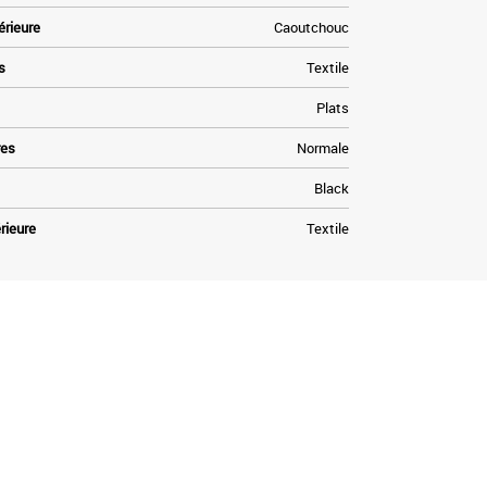
érieure
Caoutchouc
s
Textile
Plats
res
Normale
Black
rieure
Textile