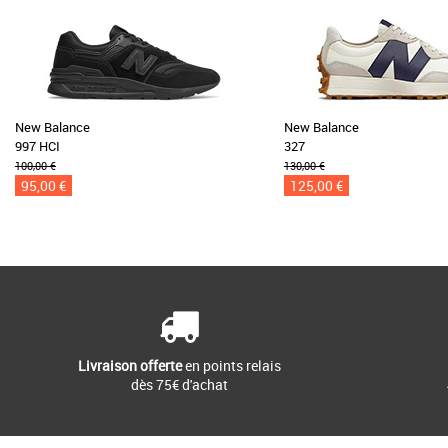
New Balance
New Balance
997 HCI
327
100,00 €
130,00 €
95,00 €
125,00 €
Livraison offerte
en points relais
dès 75€ d'achat