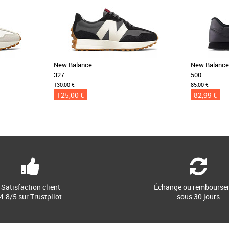
New Balance
New Balanc
327
500
130,00 €
85,00 €
125,00 €
82,99 €
Satisfaction client
Échange ou rembourse
4.8/5 sur Trustpilot
sous 30 jours