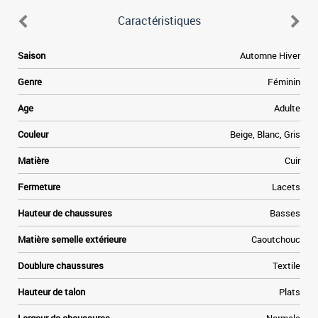
Caractéristiques
6
Saison
Automne Hiver
.
s
Genre
Féminin
e
.
Age
Adulte
s
n
Couleur
Beige, Blanc, Gris
e
Matière
Cuir
s
Fermeture
Lacets
s
Hauteur de chaussures
Basses
Matière semelle extérieure
Caoutchouc
Doublure chaussures
Textile
Hauteur de talon
Plats