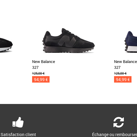
New Balance
New Balanc
327
327
125,00 €
125,00 €
94,99 €
94,99 €
Satisfaction client
Échange ou rembourse