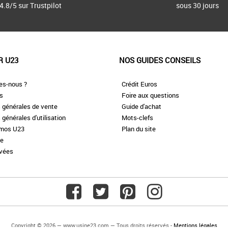
4.8/5 sur Trustpilot
sous 30 jours
R U23
NOS GUIDES CONSEILS
es-nous ?
Crédit Euros
es
Foire aux questions
 générales de vente
Guide d'achat
 générales d'utilisation
Mots-clefs
omos U23
Plan du site
te
ivées
Copyright © 2026 — www.usine23.com — Tous droits réservés -
Mentions légales