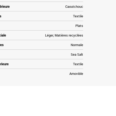
érieure
Caoutchouc
s
Textile
Plats
ciale
Léger, Matières recyclées
res
Normale
Sea Salt
rieure
Textile
Amovible