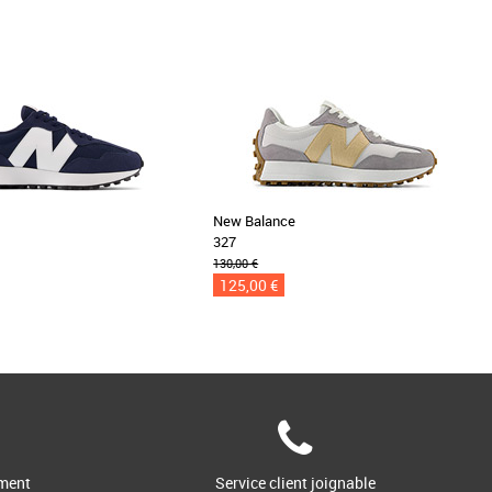
e
New Balance
327
130,00 €
125,00 €
ment
Service client joignable