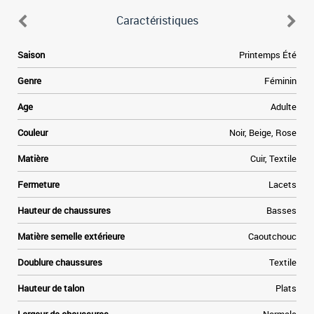
Caractéristiques
6
Saison
Printemps Été
.
s
Genre
Féminin
e
.
Age
Adulte
s
n
Couleur
Noir, Beige, Rose
e
Matière
Cuir, Textile
s
Fermeture
Lacets
s
Hauteur de chaussures
Basses
Matière semelle extérieure
Caoutchouc
Doublure chaussures
Textile
-
Hauteur de talon
Plats